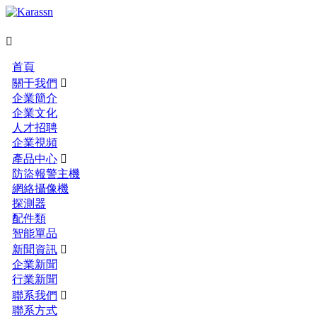

首頁
關于我們

企業簡介
企業文化
人才招聘
企業視頻
產品中心

防盜報警主機
網絡攝像機
探測器
配件類
智能單品
新聞資訊

企業新聞
行業新聞
聯系我們

聯系方式