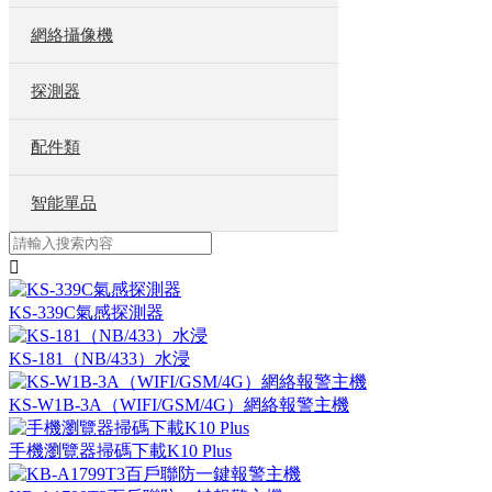
網絡攝像機
探測器
配件類
智能單品

KS-339C氣感探測器
KS-181（NB/433）水浸
KS-W1B-3A（WIFI/GSM/4G）網絡報警主機
手機瀏覽器掃碼下載K10 Plus