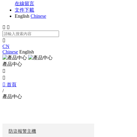
在線留言
文件下載
English
Chinese



CN
Chinese
English
產品中心



首頁
/
產品中心
產品中心
防盜報警主機