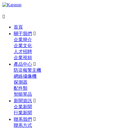

首頁
關于我們

企業簡介
企業文化
人才招聘
企業視頻
產品中心

防盜報警主機
網絡攝像機
探測器
配件類
智能單品
新聞資訊

企業新聞
行業新聞
聯系我們

聯系方式