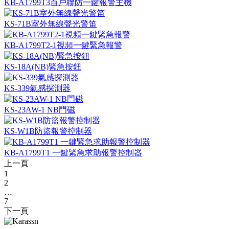
KB-A1799T3百戶聯防一鍵報警主機
KS-71B室外無線聲光警笛
KB-A1799T2-1視頻一鍵緊急報警
KS-18A(NB)緊急按鈕
KS-339氣感探測器
KS-23AW-1 NB門磁
KS-W1B防盜報警控制器
KB-A1799T1 一鍵緊急求助報警控制器
上一頁
1
2
…
7
下一頁