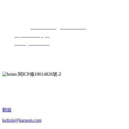
聯系我們
全國服務電話：
0595-22418850
、
0595-22418861
網址：
Http://www.nacpsy.org
郵箱：
kelixin@karassn.com
地址：泉州經濟技術開發區清濛園區1號路科立信工業園
閩ICP備19014826號-2
郵箱
kelixin@karassn.com