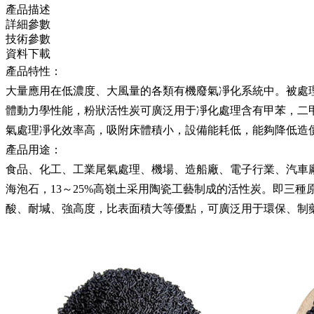
產品描述
詳細參數
技術參數
資料下載
產品特性：
大量應用在低濃度、大風量的各類有機廢氣凈化系統中。被處理
體動力學性能，粉狀活性炭可廣泛用于凈化處理含有甲苯，二
氣處理凈化效率高，吸附床體積小，設備能耗低，能夠降低造
產品用途：
食品、化工、工業尾氣處理、機場、造船廠、電子行業、汽車廠、
海泡石，13～25%高嶺土采用陶瓷工藝制成的活性炭。即三
酸、耐堿、強高度，比表面積大等優點，可廣泛用于環保、制