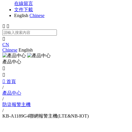
在線留言
文件下載
English
Chinese



CN
Chinese
English
產品中心



首頁
/
產品中心
/
防盜報警主機
/
KB-A1189G4聯網報警主機(LTE&NB-IOT)
產品中心