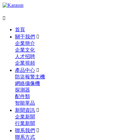

首頁
關于我們

企業簡介
企業文化
人才招聘
企業視頻
產品中心

防盜報警主機
網絡攝像機
探測器
配件類
智能單品
新聞資訊

企業新聞
行業新聞
聯系我們

聯系方式