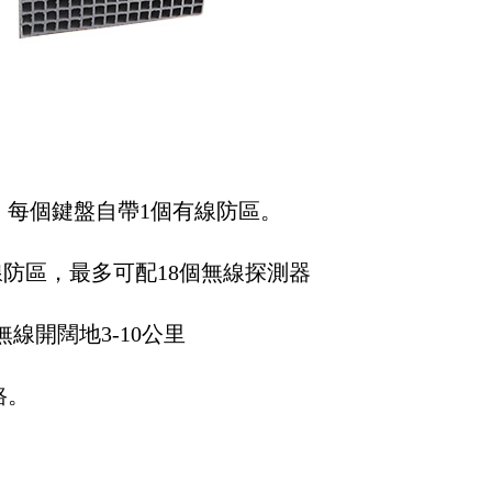
，每個鍵盤自帶1個有線防區。
線防區，最多可配18個無線探測器
線開闊地3-10公里
路。