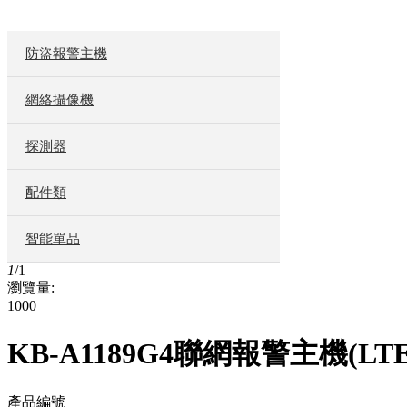
防盜報警主機
網絡攝像機
探測器
配件類
智能單品
1
/
1
瀏覽量:
1000
KB-A1189G4聯網報警主機(LTE
產品編號