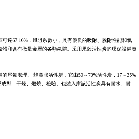
達67.16%，風阻系數小，具有優良的吸附、脫附性能和氣
氣體和含有微量金屬的各類氣體。采用果殼活性炭的環保設備廢
氣處理。 蜂窩狀活性炭，它由50～70%活性炭，17～35%
擠壓成型，干燥、煅燒、檢驗、包裝入庫該活性炭具有耐水、耐