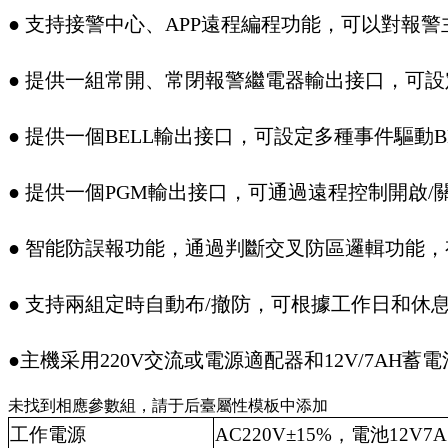
● 支持接警中心、APP遠程編程功能，可以對報
● 提供一組常開、常閉報警繼電器輸出接口，可設
● 提供一個BELL輸出接口，可設定多種事件驅動B
● 提供一個PGM輸出接口，可通過遠程控制開啟/
● 智能防誤報功能，通過判斷交叉防區邏輯功能
● 支持兩組定時自動布/撤防，可根據工作日和休
●主機采用220V交流或電源適配器和12V/7AH蓄
未找到相應參數組，請于后臺屬性模板中添加
工作電源
AC220V±15%，電池12V7A