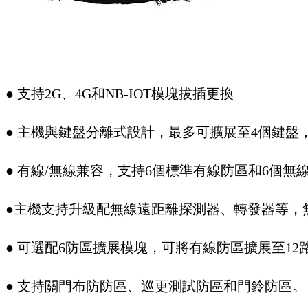
● 支持2G、4G和NB-IOT模塊拔插更換
● 主機與鍵盤分離式設計，最多可擴展至4個鍵盤
● 有線/無線兼容，支持6個標準有線防區和6個無
●主機支持升級配無線遠距離探測器、轉發器等，無
● 可選配6防區擴展模塊，可將有線防區擴展至12
● 支持關門布防防區、巡更測試防區和門鈴防區。