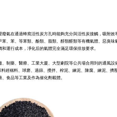
廢氣在通過蜂窩活性炭方孔時能夠充分與活性炭接觸，吸附效率可
甲苯、苯、等苯類、酚類、脂類、醇類醛類等有機氣體、惡臭味
價和運行成本，凈化后的氣體完全滿足環保排放要求。
制藥、醫療、工業大廈、大型劇院等公共場合用到的通風設備的尾
種原料經稱料、球磨、過篩、攪拌、榨泥、練泥、陳腐、練泥、
藥、食品等工業及作為催化劑載體。