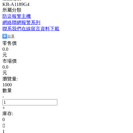
KB-A1189G4
所屬分類
防盜報警主機
網絡聯網報警系列
聯系我們
在線留言
資料下載
分享
零售價
0.0
元
市場價
0.0
元
瀏覽量:
1000
數量
-
+
庫存:
0

1